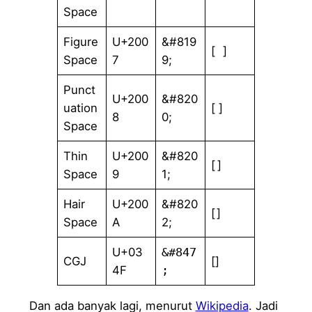
Space
Figure
U+200
&#819
[ ]
Space
7
9;
Punct
U+200
&#820
uation
[ ]
8
0;
Space
Thin
U+200
&#820
[ ]
Space
9
1;
Hair
U+200
&#820
[ ]
Space
A
2;
U+03
&#847
CGJ
[͏]
4F
;
Dan ada banyak lagi, menurut
Wikipedia
. Jadi