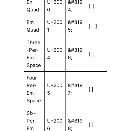
En
U+200
&#819
[ ]
Quad
0
4;
Em
U+200
&#819
[ ]
Quad
1
5;
Three
-Per-
U+200
&#819
[ ]
Em
4
6;
Space
Four-
Per-
U+200
&#819
[ ]
Em
5
7;
Space
Six-
Per-
U+200
&#819
[ ]
Em
6
8;