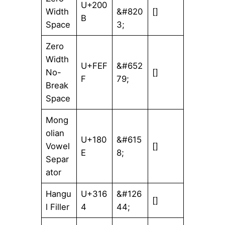
U+200
Width
&#820
[​]
B
Space
3;
Zero
Width
U+FEF
&#652
No-
[ ]
F
79;
Break
Space
Mong
olian
U+180
&#615
Vowel
[᠎]
E
8;
Separ
ator
Hangu
U+316
&#126
[ㅤ]
l Filler
4
44;