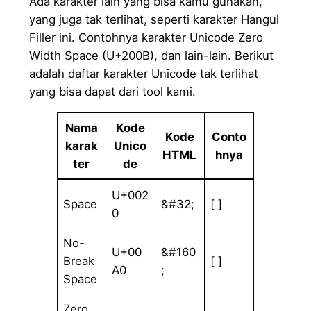
Ada karakter lain yang bisa kamu gunakan,
yang juga tak terlihat, seperti karakter Hangul
Filler ini. Contohnya karakter Unicode Zero
Width Space (U+200B), dan lain-lain. Berikut
adalah daftar karakter Unicode tak terlihat
yang bisa dapat dari tool kami.
Nama
Kode
Kode
Conto
karak
Unico
HTML
hnya
ter
de
U+002
Space
&#32;
[ ]
0
No-
U+00
&#160
Break
[ ]
A0
;
Space
Zero