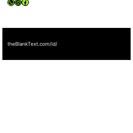
WhatsApp Channel
Instagram Account
Facebook Page
theBlankText.com/id/